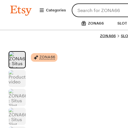
Skip
Search
ZONA66
to
Categories
for
Content
items
or
ZONA66
SLOT
shops
ZONA66
SL
ZONA66