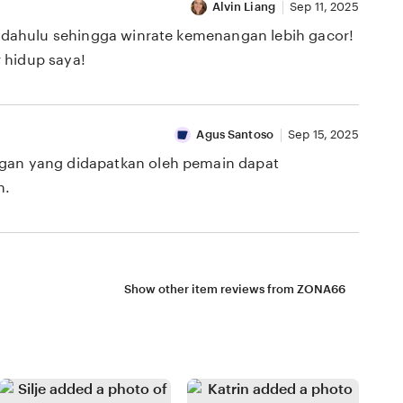
Alvin Liang
Sep 11, 2025
h dahulu sehingga winrate kemenangan lebih gacor!
 hidup saya!
Agus Santoso
Sep 15, 2025
ngan yang didapatkan oleh pemain dapat
n.
Show other item reviews from ZONA66