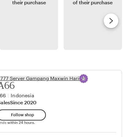
A66
66
|
Indonesia
Sales
Since 2020
Follow shop
ponds
within 24 hours.