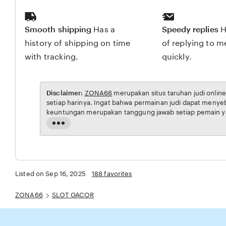
o
Smooth shipping
Has a
Speedy replies
H
history of shipping on time
of replying to 
with tracking.
quickly.
Disclaimer:
ZONA66
merupakan situs taruhan judi online
setiap harinya. Ingat bahwa permainan judi dapat menyeb
keuntungan merupakan tanggung jawab setiap pemain y
sukarela tanpa paksaan. Situs ini ditujukan kepada pemai
Read
pekerjaan.
the
full
description
Listed on Sep 16, 2025
188 favorites
ZONA66
SLOT GACOR