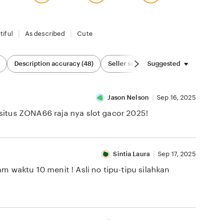
tiful
As described
Cute
Suggested
Description accuracy (48)
Seller service (19)
Sizing & Fit (1
Jason Nelson
Sep 16, 2025
itus ZONA66 raja nya slot gacor 2025!
Sintia Laura
Sep 17, 2025
 waktu 10 menit ! Asli no tipu-tipu silahkan