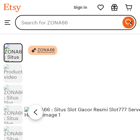
ZONA66
Sign in
Skip
to
Search
Browse
Clear
ontent
for
searc
items
or
shops
ZONA66