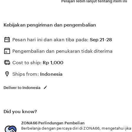
Pelajari lebih lanjut tentang item ini
Kebijakan pengiriman dan pengembalian
Pesan hari ini dan akan tiba pada:
Sep 21-28
Pengembalian dan penukaran tidak diterima
Cost to ship:
Rp
1,000
Ships from:
Indonesia
Deliver to Indonesia
Did you know?
ZONA66 Perlindungan Pembelian
Berbelanja dengan percaya diri di ZONA66, mengetahui jika 