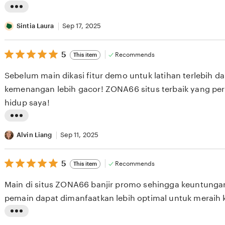
r
L
e
i
Sintia Laura
Sep 17, 2025
v
s
i
5
t
5
Recommends
This item
out
e
i
of
Sebelum main dikasi fitur demo untuk latihan terlebih d
5
w
n
stars
kemenangan lebih gacor! ZONA66 situs terbaik yang pe
b
g
hidup saya!
y
r
J
e
L
a
v
i
Alvin Liang
Sep 11, 2025
s
i
s
o
e
5
t
5
Recommends
This item
out
n
w
i
of
Main di situs ZONA66 banjir promo sehingga keuntunga
5
N
b
n
stars
pemain dapat dimanfaatkan lebih optimal untuk meraih
e
y
g
l
S
r
L