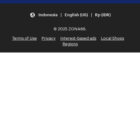
Indonesia | English (US) | Rp (IDR)
© 2025 ZONA66.
Terms of Use
Privacy
Interest-based ads
Local Shops
Regions