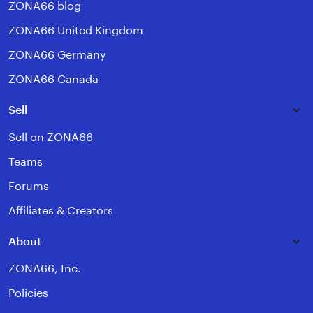
ZONA66 blog
ZONA66 United Kingdom
ZONA66 Germany
ZONA66 Canada
Sell
Sell on ZONA66
Teams
Forums
Affiliates & Creators
About
ZONA66, Inc.
Policies